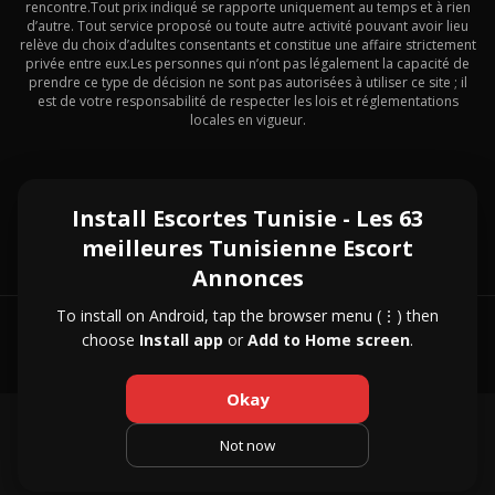
rencontre.Tout prix indiqué se rapporte uniquement au temps et à rien
d’autre. Tout service proposé ou toute autre activité pouvant avoir lieu
relève du choix d’adultes consentants et constitue une affaire strictement
privée entre eux.Les personnes qui n’ont pas légalement la capacité de
prendre ce type de décision ne sont pas autorisées à utiliser ce site ; il
est de votre responsabilité de respecter les lois et réglementations
locales en vigueur.
Exotique Internationale
Install Escortes Tunisie - Les 63
meilleures Tunisienne Escort
Annonces
To install on Android, tap the browser menu (⋮) then
© 2026 Escortes Tunisie – Les 63 meilleures Tunisienne Escort
choose
Install app
or
Add to Home screen
.
Annonces
Okay
About Us
|
Contact Us
|
Privacy Policy
|
Not now
Terms and Conditions
|
Pricing and Refund Policy
|
FAQ
|
Disclaimer
|
18 U.S.C. § 2257
|
Legal & Compliance