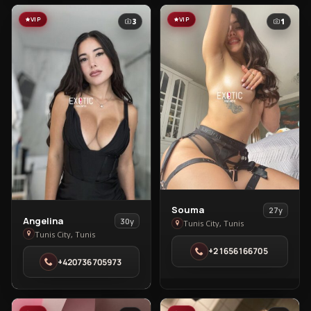
VIP
VIP
3
1
View
Souma
27y
View
Angelina
30y
Souma
Tunis City, Tunis
Angelina
Tunis City, Tunis
in
in
+21656166705
Tunis
‪+420736705973‬
Tunis
City
City