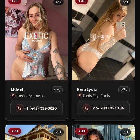
VIP
VIP
3
3
View
View
Ema Lydia
Abigail
27y
27y
Ema
Abigail
Tunis City, Tunis
Tunis City, Tunis
Lydia
in
+234 708 186 5184‬
‪+1 (442) 399‑3820‬
in
Tunis
Tunis
City
City
VIP
VIP
1
2