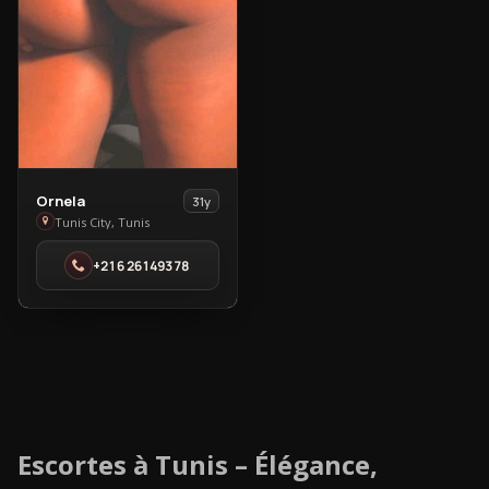
View
Ornela
31y
Ornela
Tunis City, Tunis
in
+216 26149378
Tunis
City
Escortes à Tunis – Élégance,