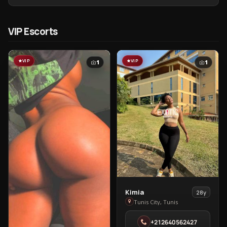
VIP Escorts
VIP
VIP
1
1
View
Kimia
28y
Kimia
Tunis City, Tunis
in
+212640562427
Tunis