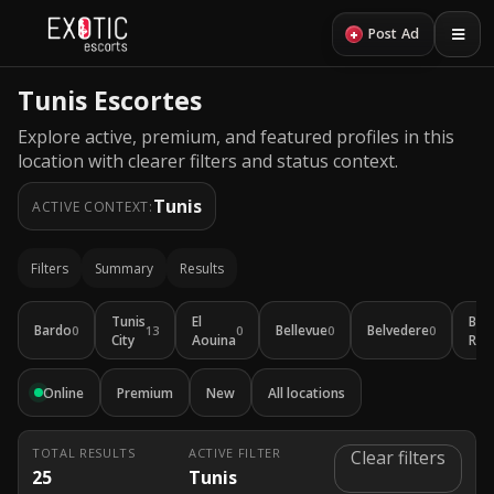
+
Post Ad
Tunis Escortes
Explore active, premium, and featured profiles in this
location with clearer filters and status context.
Tunis
ACTIVE CONTEXT:
Filters
Summary
Results
Tunis
El
Bou
Bardo
Bellevue
Belvedere
0
13
0
0
0
City
Aouina
Reg
Online
Premium
New
All locations
TOTAL RESULTS
ACTIVE FILTER
Clear filters
25
Tunis