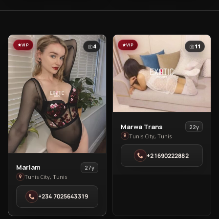
VIP
VIP
4
11
View
Marwa Trans
22y
Marwa
Tunis City, Tunis
Trans
+21690222882
in
View
Mariam
27y
Tunis
Mariam
Tunis City, Tunis
City
in
‪+234 7025643319
Tunis
City