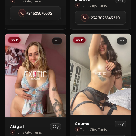
Rouaa
Tunis City, Tunis
Mariam
Tunis City, Tunis
Jouini
in
+21629076502
in
‪+234 7025643319
Tunis
Tunis
City
City
VIP
VIP
3
1
View
Souma
27y
View
Abigail
27y
Souma
Tunis City, Tunis
Abigail
Tunis City, Tunis