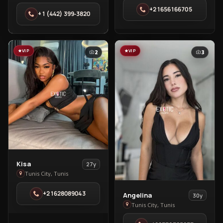
in
in
+21656166705
Tunis
‪+1 (442) 399‑3820‬
Tunis
City
City
VIP
VIP
2
3
View
Kisa
27y
Kisa
Tunis City, Tunis
in
+21628089043
View
Angelina
Tunis
30y
Angelina
Tunis City, Tunis
City
in